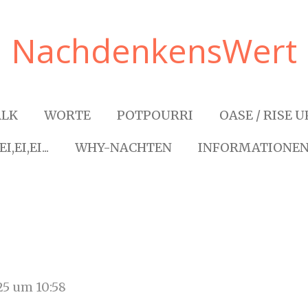
NachdenkensWert
ALK
WORTE
POTPOURRI
OASE / RISE U
EI,EI,EI...
WHY-NACHTEN
INFORMATIONE
25 um 10:58