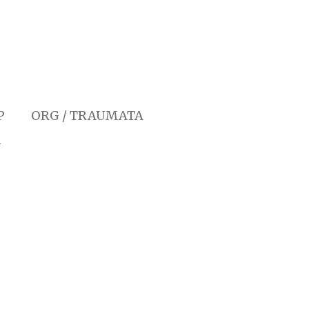
P
ORG / TRAUMATA
N