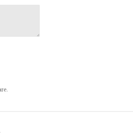
re.
t