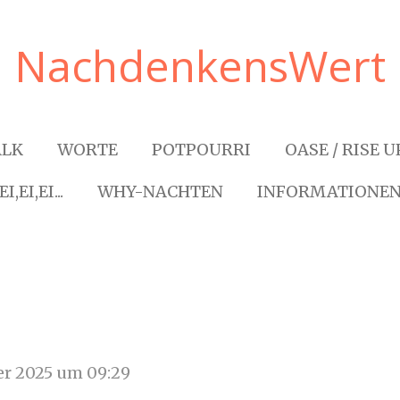
NachdenkensWert
ALK
WORTE
POTPOURRI
OASE / RISE U
EI,EI,EI...
WHY-NACHTEN
INFORMATIONE
er 2025 um 09:29