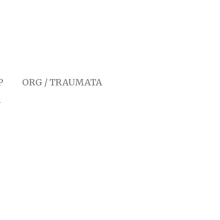
P
ORG / TRAUMATA
N